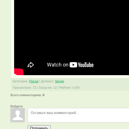
Категория
:
Песни
|
Добавил
:
Sergej
Просмотров
:
72
|
Загрузок
:
12
|
Рейтинг
:
0.0
/
0
Всего комментариев
:
0
Войдите:
Отправить