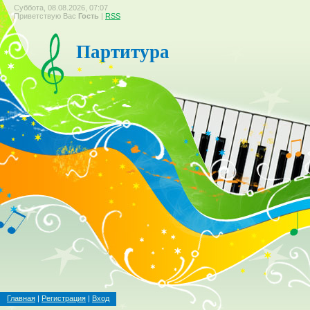
Суббота, 08.08.2026, 07:07
Приветствую Вас
Гость
|
RSS
Партитура
Главная
|
Регистрация
|
Вход