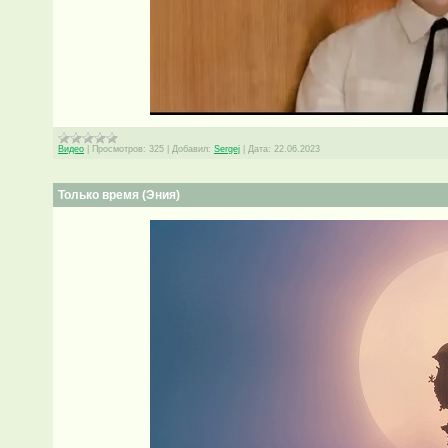
Видео
|
Просмотров:
325
|
Добавил:
Sergej
|
Дата:
22.06.2023
Только время (Эния)