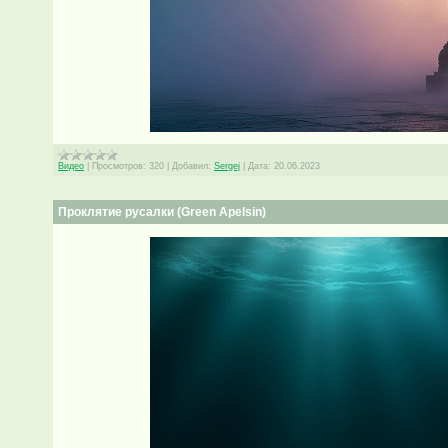
Видео
|
Просмотров:
320
|
Добавил:
Sergej
|
Дата:
20.06.2023
Проклятие русалки (Green Apelsin)