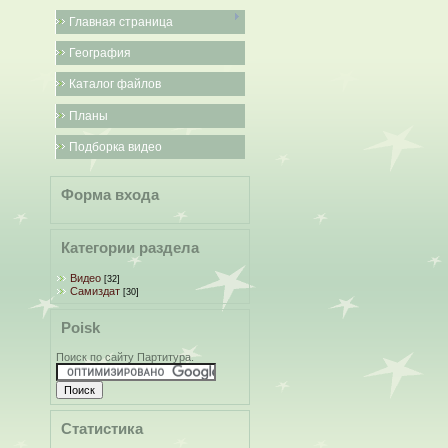
Главная страница
География
Каталог файлов
Планы
Подборка видео
Форма входа
Категории раздела
Видео
[32]
Самиздат
[30]
Poisk
Поиск по сайту Партитура.
Статистика