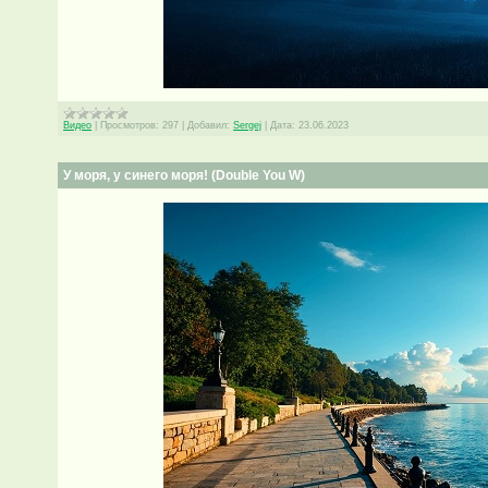
Видео
|
Просмотров:
297
|
Добавил:
Sergej
|
Дата:
23.06.2023
У моря, у синего моря! (Double You W)