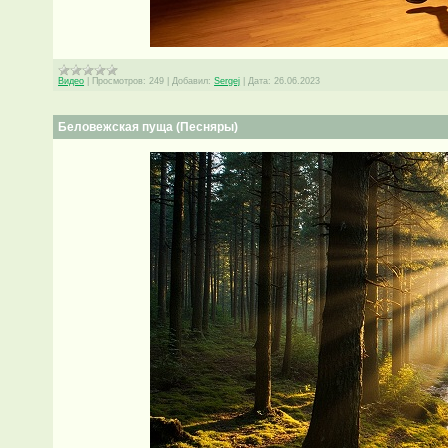
Видео
|
Просмотров:
249
|
Добавил:
Sergej
|
Дата:
26.06.2023
Беловежская пуща (Песняры)