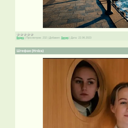
Видео
|
Просмотров:
232
|
Добавил:
Sergej
|
Дата:
22.06.2023
Штефан (Hrdza)