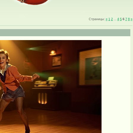
Страницы
:
«
1
2
...
4
5
6
7
8
»