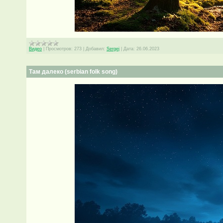
Видео
|
Просмотров:
273
|
Добавил:
Sergej
|
Дата:
26.06.2023
Там далеко (serbian folk song)