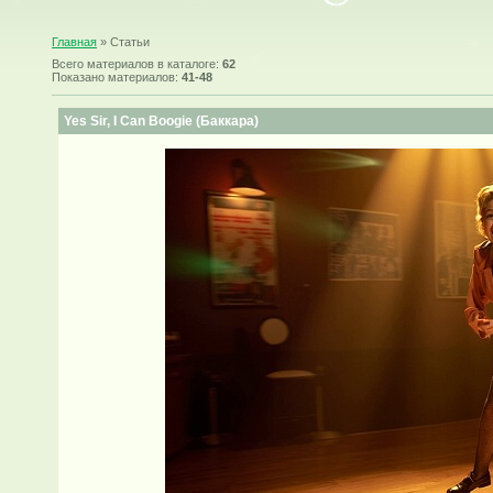
Главная
»
Статьи
Всего материалов в каталоге
:
62
Показано материалов
:
41-48
Yes Sir, I Can Boogie (Баккара)