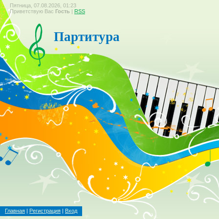
Пятница, 07.08.2026, 01:23
Приветствую Вас
Гость
|
RSS
Партитура
Главная
|
Регистрация
|
Вход