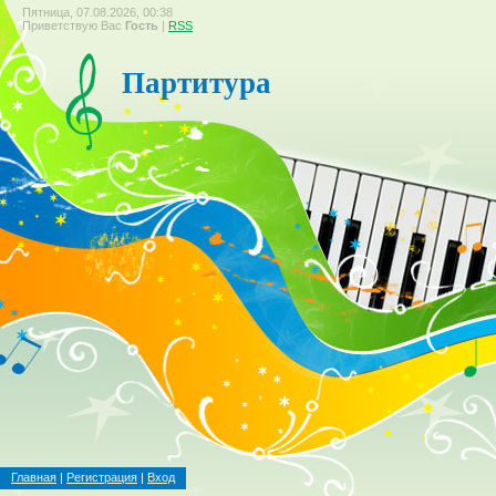
Пятница, 07.08.2026, 00:38
Приветствую Вас
Гость
|
RSS
Партитура
Главная
|
Регистрация
|
Вход