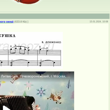
ого окна)
(633.8 Kb) ]
15.01.2024, 10:08
кукушка ноты