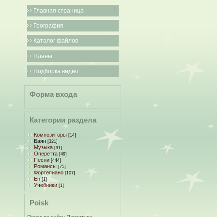
Главная страница
География
Каталог файлов
Планы
Подборка видео
Форма входа
Категории раздела
Композиторы
[14]
Баян
[321]
Музыка
[91]
Оперетта
[49]
Песни
[444]
Романсы
[75]
Фортепиано
[107]
En
[1]
Учебники
[1]
Poisk