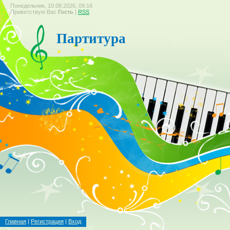
Понедельник, 10.08.2026, 09:16
Приветствую Вас
Гость
|
RSS
Партитура
Главная
|
Регистрация
|
Вход