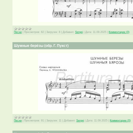
Песни
|
Просмотров:
82
|
Загрузок:
8
|
Добавил:
Sergej
|
Дата:
11.09.2025
|
Комментарии (0)
Шумные берёзы (обр. Г. Пукст)
Песни
|
Просмотров:
91
|
Загрузок:
11
|
Добавил:
Sergej
|
Дата:
11.09.2025
|
Комментарии (0)