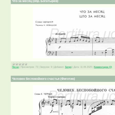
Что за месяц (обр. Богатырев)
Песни
|
Просмотров:
73
|
Загрузок:
9
|
Добавил:
Sergej
|
Дата:
11.09.2025
|
Комментарии (0)
Человек беспокойного счастья (Фиготин)