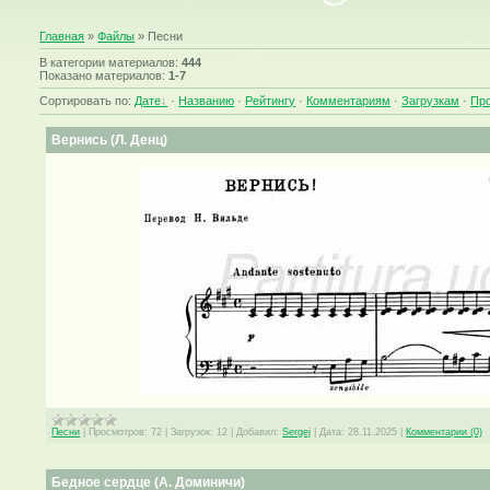
Главная
»
Файлы
» Песни
В категории материалов
:
444
Показано материалов
:
1-7
Сортировать по
:
Дате
·
Названию
·
Рейтингу
·
Комментариям
·
Загрузкам
·
Пр
Вернись (Л. Денц)
Песни
|
Просмотров:
72
|
Загрузок:
12
|
Добавил:
Sergej
|
Дата:
28.11.2025
|
Комментарии (0)
Бедное сердце (А. Доминичи)