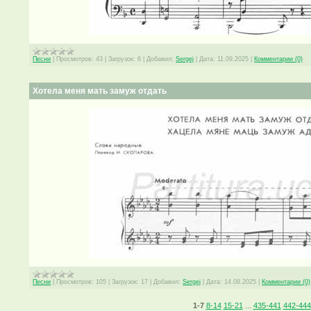
Песни
|
Просмотров:
43
|
Загрузок:
6
|
Добавил:
Sergej
|
Дата:
11.09.2025
|
Комментарии (0)
Хотела меня мать замуж отдать
Песни
|
Просмотров:
105
|
Загрузок:
17
|
Добавил:
Sergej
|
Дата:
14.08.2025
|
Комментарии (0)
1-7
8-14
15-21
...
435-441
442-444