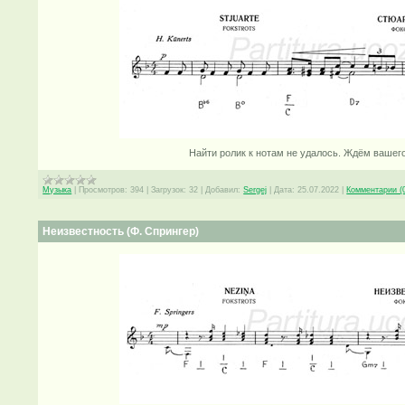
Найти ролик к нотам не удалось. Ждём вашег
Музыка
|
Просмотров:
394
|
Загрузок:
32
|
Добавил:
Sergej
|
Дата:
25.07.2022
|
Комментарии (
Неизвестность (Ф. Спрингер)