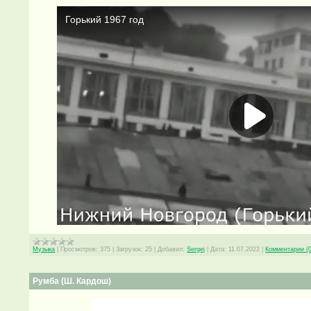
Музыка
|
Просмотров:
375
|
Загрузок:
25
|
Добавил:
Sergej
|
Дата:
11.07.2022
|
Комментарии (0
Румба (Ш. Кардош)