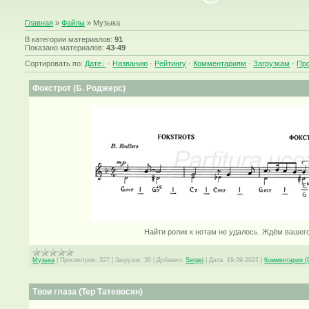
Главная
»
Файлы
» Музыка
В категории материалов
:
91
Показано материалов
:
43-49
Сортировать по
:
Дате
·
Названию
·
Рейтингу
·
Комментариям
·
Загрузкам
·
Пр
Фокстрот (Б. Роджерс)
Найти ролик к нотам не удалось. Ждём вашег
Музыка
|
Просмотров:
327
|
Загрузок:
30
|
Добавил:
Sergej
|
Дата:
19.09.2022
|
Комментарии (
Твои глаза (Тер Татевосян)