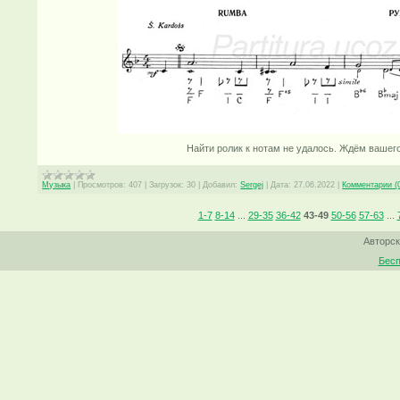
Найти ролик к нотам не удалось. Ждём вашег
Музыка
|
Просмотров:
407
|
Загрузок:
30
|
Добавил:
Sergej
|
Дата:
27.06.2022
|
Комментарии (
1-7
8-14
...
29-35
36-42
43-49
50-56
57-63
...
Авторск
Бесп