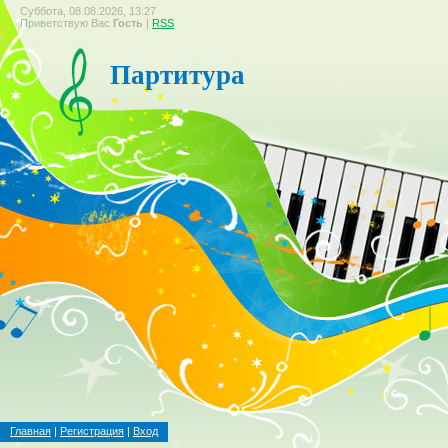
Суббота, 08.08.2026, 13:27
Приветствую Вас
Гость
|
RSS
Партитура
Главная
|
Регистрация
|
Вход