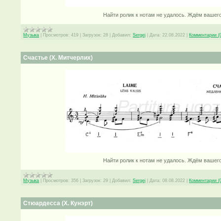
Найти ролик к нотам не удалось. Ждём вашег
Музыка
|
Просмотров:
419
|
Загрузок:
28
|
Добавил:
Sergej
|
Дата:
22.08.2022
|
Комментарии (
Счастье (Х. Митчерлих)
Найти ролик к нотам не удалось. Ждём вашег
Музыка
|
Просмотров:
356
|
Загрузок:
29
|
Добавил:
Sergej
|
Дата:
08.08.2022
|
Комментарии (
Стюардесса (Х. Кунэрт)